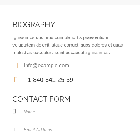
BIOGRAPHY
Ignissimos ducimus quin blandiitis praesentium
voluptatem deleniti atque corrupti quos dolores et quas
molestias excepturi. scint occaecatti gnissimus.
info@example.com
E-
+1 840 841 25 69
m
Ph
ail:
on
CONTACT FORM
e: